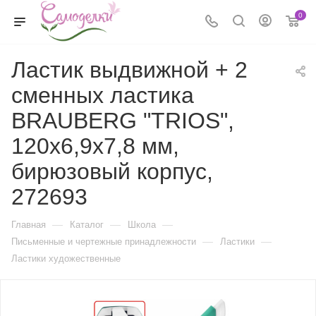
0
Ластик выдвижной + 2
сменных ластика
BRAUBERG "TRIOS",
120х6,9х7,8 мм,
бирюзовый корпус,
272693
—
—
—
Главная
Каталог
Школа
—
—
Письменные и чертежные принадлежности
Ластики
Ластики художественные