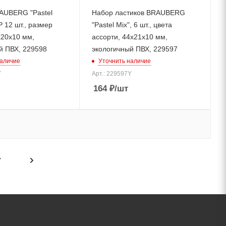
AUBERG "Pastel
Набор ластиков BRAUBERG
 12 шт., размер
"Pastel Mix", 6 шт., цвета
х20х10 мм,
ассорти, 44х21х10 мм,
й ПВХ, 229598
экологичный ПВХ, 229597
наличие
Уточнить наличие
Y
Арт.: 229597Y
164
₽
/шт
7