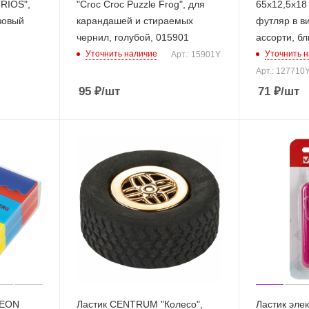
RIOS",
"Croc Croc Puzzle Frog", для
65х12,5х18
зовый
карандашей и стираемых
футляр в в
чернил, голубой, 015901
ассорти, бл
Уточнить наличие
Уточнить 
Арт.: 15901Y
Арт.: 127710
95
₽
/шт
71
₽
/шт
NEON
Ластик CENTRUM "Колесо",
Ластик эле