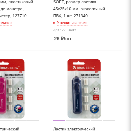
 мм, пластиковый
SOFT, размер ластика
иде монстра,
45х25х10 мм, экологичный
истер, 127710
ПВХ, 1 шт, 271340
наличие
Уточнить наличие
Y
Арт.: 271340Y
26
₽
/шт
ктрический
Ластик электрический