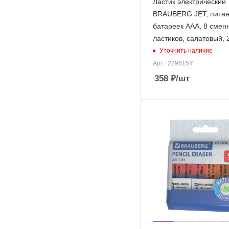
Ластик электрический
BRAUBERG JET, питан
батареек ААА, 8 смен
ластиков, салатовый,
Уточнить наличие
Арт.: 229615Y
358
₽
/шт