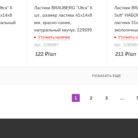
tra" 6
Ластики BRAUBERG "Ultra" 6
Ластики BR
1х14х8
шт., размер ластика 41х14х8
Soft" НАБОР
ральный
мм, красно-синие,
ластика 31
натуральный каучук, 229599.
экологичны
Уточнить наличие
Уточнить 
Арт.: 229599Y
Арт.: 229598
122
₽
/шт
211
₽
/шт
ПОКАЗАТЬ ЕЩЕ
1
2
3