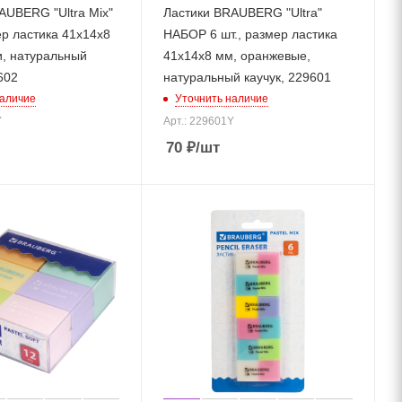
AUBERG "Ultra Mix"
Ластики BRAUBERG "Ultra"
ер ластика 41х14х8
НАБОР 6 шт., размер ластика
и, натуральный
41х14х8 мм, оранжевые,
602
натуральный каучук, 229601
наличие
Уточнить наличие
Y
Арт.: 229601Y
70
₽
/шт