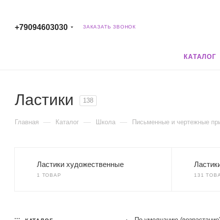
+79094603030
ЗАКАЗАТЬ ЗВОНОК
КАТАЛОГ
Ластики
138
—
—
—
Главная
Каталог
Школа
Письменные и чертежные пр
Ластики художественные
Ластик
1 ТОВАР
131 ТОВ
По умолчанию (возрастание