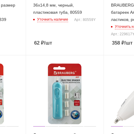
 размер
36х14,8 мм, черный,
BRAUBERG "
пластиковая туба, 80559
батареек А
339
ластиков, 
Уточнить наличие
Арт.: 80559Y
Уточнить 
Арт.: 229617
62
₽
/шт
358
₽
/шт