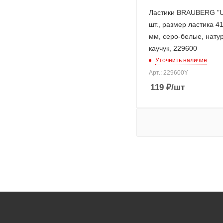
Ластики BRAUBERG "Ul
шт., размер ластика 4
мм, серо-белые, нату
каучук, 229600
Уточнить наличие
Арт.: 229600Y
119
₽
/шт