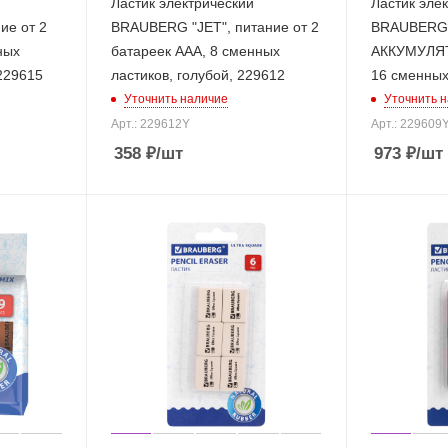
Ластик электрический
Ластик эле
ие от 2
BRAUBERG "JET", питание от 2
BRAUBERG 
ных
батареек ААА, 8 сменных
АККУМУЛЯТО
 229615
ластиков, голубой, 229612
16 сменных
Уточнить наличие
Уточнить 
Арт.: 229612Y
Арт.: 229609
358
₽
/шт
973
₽
/шт