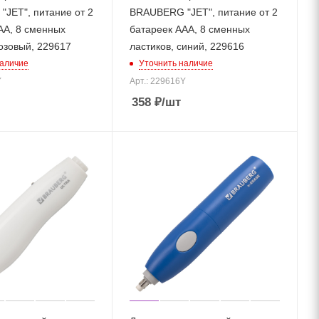
JET", питание от 2
BRAUBERG "JET", питание от 2
АА, 8 сменных
батареек ААА, 8 сменных
розовый, 229617
ластиков, синий, 229616
наличие
Уточнить наличие
Y
Арт.: 229616Y
358
₽
/шт