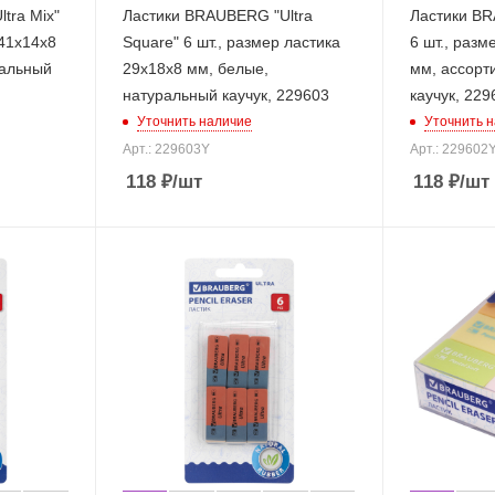
tra Mix"
Ластики BRAUBERG "Ultra
Ластики BR
 41х14х8
Square" 6 шт., размер ластика
6 шт., разм
ральный
29х18х8 мм, белые,
мм, ассорт
натуральный каучук, 229603
каучук, 229
Уточнить наличие
Уточнить 
Арт.: 229603Y
Арт.: 229602
118
₽
/шт
118
₽
/шт