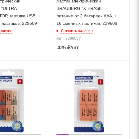
ктрический
Ластик электрический
"ULTRA",
BRAUBERG "X-ERASE",
Р, зарядка USB, +
питание от 2 батареек ААА, +
 ластиков, 229609
16 сменных ластиков, 229608
наличие
Уточнить наличие
Y
Арт.: 229608Y
425
₽
/шт