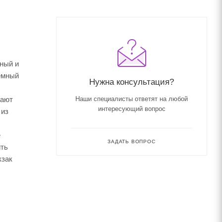
бный и
емный
Нужна консультация?
вают
Наши специалисты ответят на любой
интересующий вопрос
 из
е
ЗАДАТЬ ВОПРОС
ить
кзак