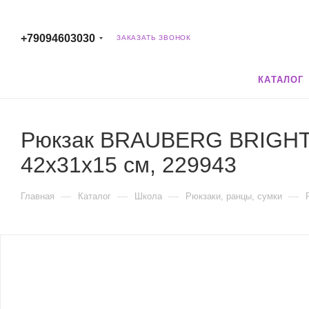
+79094603030
ЗАКАЗАТЬ ЗВОНОК
КАТАЛОГ
Рюкзак BRAUBERG BRIGHT 
42х31х15 см, 229943
—
—
—
—
Главная
Каталог
Школа
Рюкзаки, ранцы, сумки