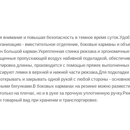
я внимание и повышая безопасность в темное время суток.Удо
ганизацию - вместительное отделение, боковые карманы и объ
ен большой карман.Укрепленная спинка рюкзака и эргономичные
ащенные пропускающей воздух набивной подкладкой, обеспечи
лировка длинны, производится с помощью пряжек выполненных
ируют лямки в верхней и нижней части рюкзака.Для подкладки
открывать и закрывать одной рукой с любой стороны - основно
ыми бегунками.В боковых карманах на резинке можно размест
только на плечах, но и в руке за прочную уплотненную ручку.Рю
и товарный вид при хранении и транспортировке.