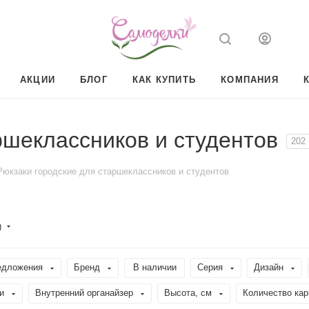
АКЦИИ
БЛОГ
КАК КУПИТЬ
КОМПАНИЯ
ршеклассников и студентов
202
Рюкзаки городские для старшеклассников и студентов
)
едложения
Бренд
В наличии
Серия
Дизайн
и
Внутренний органайзер
Высота, см
Количество ка