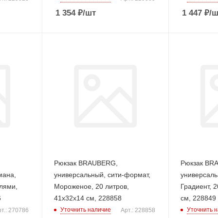
1 354
₽
/шт
1 447
₽
/ш
Рюкзак BRAUBERG,
Рюкзак BR
мана,
универсальный, сити-формат,
универсаль
лями,
Мороженое, 20 литров,
Градиент, 2
6
41х32х14 см, 228858
см, 228849
Уточнить наличие
Уточнить 
т.: 270786
Арт.: 228858