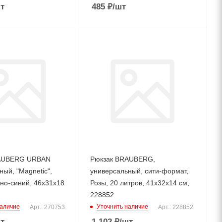
т
485
₽
/шт
AUBERG URBAN
Рюкзак BRAUBERG,
ый, "Magnetic",
универсальный, сити-формат,
но-синий, 46х31х18
Розы, 20 литров, 41х32х14 см,
228852
наличие
Уточнить наличие
Арт.: 270753
Арт.: 228852
т
1 102
₽
/шт