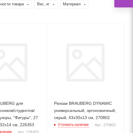
ности товара
Вес, кг
Материал
AUBERG для
Рюкзак BRAUBERG DYNAMIC
сников/студентов/
универсальный, эргономичный,
узоры, "Фигуры", 27
серый, 43х30х13 см, 270802
х32х14 см, 226353
Уточнить наличие
Арт.: 270802
наличие
Арт.: 226353