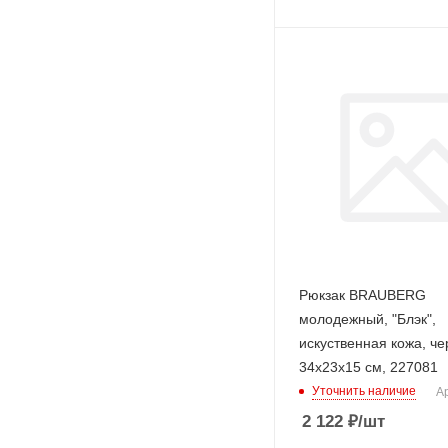
Рюкзак BRAUBERG
молодежный, "Блэк",
искуственная кожа, че
34х23х15 см, 227081
Уточнить наличие
Ар
2 122
₽
/шт