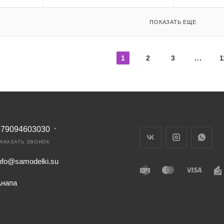
ПОКАЗАТЬ ЕЩЕ
1
2
3
1
+79094603030
АКАЗАТЬ ЗВОНОК
nfo@samodelki.su
Анапа