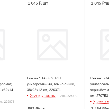
1 045
₽
/шт
1 045
₽
/ш
Рюкзак STAFF STREET
Рюкзак BR
формат,
универсальный, темно-синий,
универсальн
41х32х14
38х28х12 см, 226371
черный/тем
см, 270753
Уточнить наличие
Арт.: 226371
Уточнить 
т.: 229878
583
₽
/шт
2 484
₽
/ш