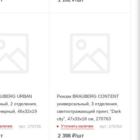
AUBERG URBAN
Рюкзак BRAUBERG CONTENT
ный, 2 отделения,
универсальный, 3 отделения,
 черный, 46х32х19
светоотражающий принт, "Dark
city", 47х33х18 см, 270763
наличие
Уточнить наличие
Арт.: 270756
Арт.: 270763
т
2 398
₽
/шт