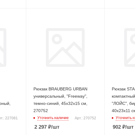
Рюкзак BRAUBERG URBAN
Рюкзак STA
универсальный, "Freeway",
компактный
рный,
темно-синий, 45х32х15 см,
"ЛОЙС", би
270752
40х23х11 с
Уточнить наличие
Уточнить 
т.: 227081
Арт.: 270752
2 297
₽
/шт
902
₽
/шт