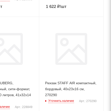
т
1 622
₽
/шт
AUBERG,
Рюкзак STAFF AIR компактный,
ный, сити-формат,
бордовый, 40х23х16 см,
0 литров, 41х32х14
270290
Уточнить наличие
Арт.: 270290
наличие
Арт.: 228849