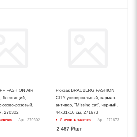
FF FASHION AIR
Рюкзак BRAUBERG FASHION
, блестящий,
CITY универсальный, карман-
рюзово-розовый,
антивор, "Missing cat", черный,
м, 270302
44х31х16 см, 271673
наличие
Уточнить наличие
Арт.: 270302
Арт.: 271673
2 467
₽
/шт