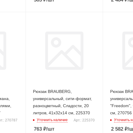
Рюкзак BRAUBERG,
Рюкзак BR
мана,
универсальный, сити-формат,
универсаль
алями,
разноцветный, Сладости, 20
"Freedom",
7
литров, 41х32х14 см, 225370
см, 270756
Уточнить наличие
Уточнить 
т.: 270787
Арт.: 225370
763
₽
/шт
2 582
₽
/ш