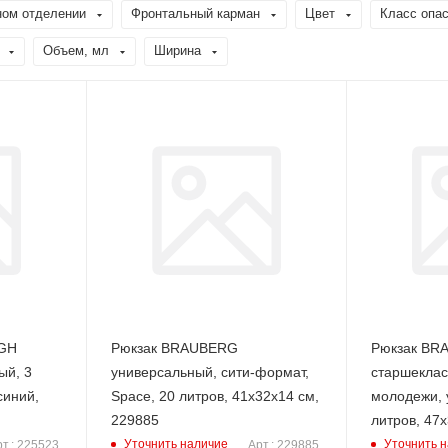
ном отделении
Фронтальный карман
Цвет
Класс опас
Объем, мл
Ширина
IGH
Рюкзак BRAUBERG
Рюкзак BR
ый, 3
универсальный, сити-формат,
старшеклас
синий,
Space, 20 литров, 41х32х14 см,
молодежи, 
229885
литров, 47
Уточнить наличие
Уточнить 
т.: 225523
Арт.: 229885