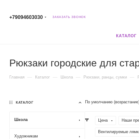
+79094603030
ЗАКАЗАТЬ ЗВОНОК
КАТАЛОГ
Рюкзаки городские для ста
—
—
—
—
Главная
Каталог
Школа
Рюкзаки, ранцы, сумки
По умолчанию (возрастание
КАТАЛОГ
Школа
Цена
Наши пр
Вентилируемые лямк
Художникам