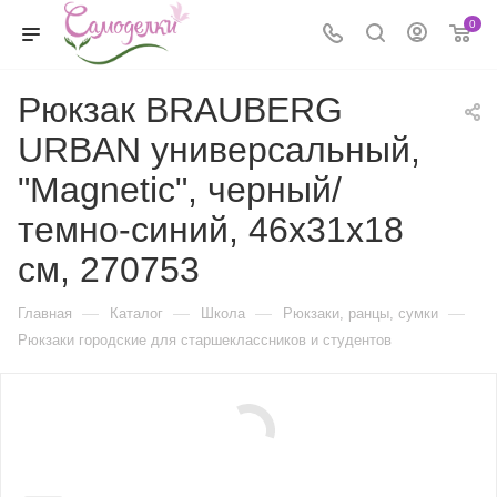
0
Рюкзак BRAUBERG
URBAN универсальный,
"Magnetic", черный/
темно-синий, 46х31х18
см, 270753
—
—
—
—
Главная
Каталог
Школа
Рюкзаки, ранцы, сумки
Рюкзаки городские для старшеклассников и студентов