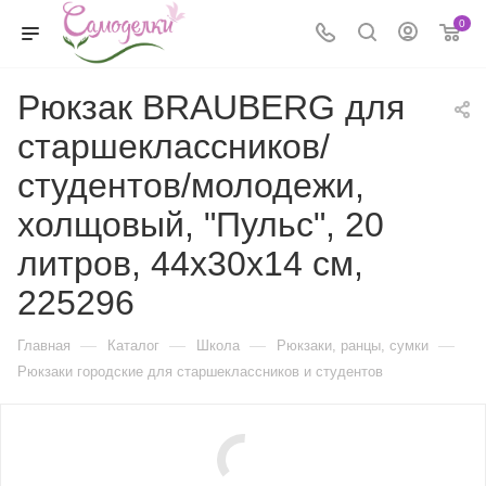
0
Рюкзак BRAUBERG для
старшеклассников/
студентов/молодежи,
холщовый, "Пульс", 20
литров, 44х30х14 см,
225296
—
—
—
—
Главная
Каталог
Школа
Рюкзаки, ранцы, сумки
Рюкзаки городские для старшеклассников и студентов