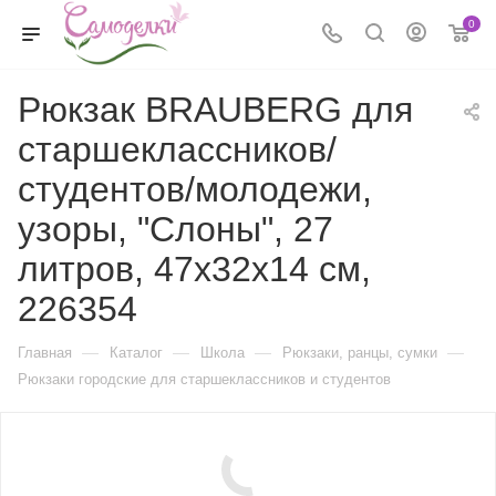
0
Рюкзак BRAUBERG для
старшеклассников/
студентов/молодежи,
узоры, "Слоны", 27
литров, 47х32х14 см,
226354
—
—
—
—
Главная
Каталог
Школа
Рюкзаки, ранцы, сумки
Рюкзаки городские для старшеклассников и студентов