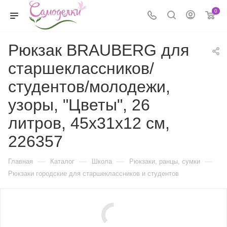
0
Рюкзак BRAUBERG для
старшеклассников/
студентов/молодежи,
узоры, "Цветы", 26
литров, 45х31х12 см,
226357
—
—
—
—
Главная
Каталог
Школа
Рюкзаки, ранцы, сумки
Рюкзаки городские для старшеклассников и студентов