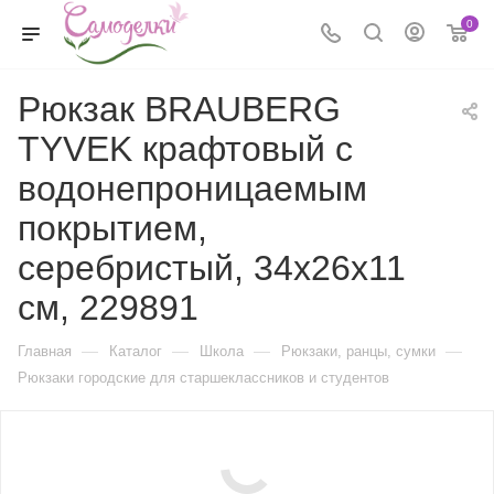
0
Рюкзак BRAUBERG
TYVEK крафтовый с
водонепроницаемым
покрытием,
серебристый, 34х26х11
см, 229891
—
—
—
—
Главная
Каталог
Школа
Рюкзаки, ранцы, сумки
Рюкзаки городские для старшеклассников и студентов