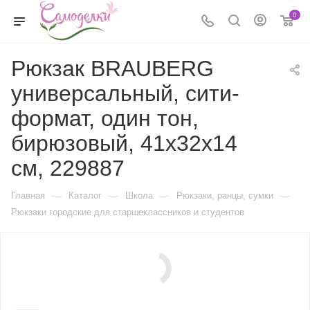
0
Рюкзак BRAUBERG
универсальный, сити-
формат, один тон,
бирюзовый, 41х32х14
см, 229887
—
—
—
—
Главная
Каталог
Школа
Рюкзаки, ранцы, сумки
Рюкзаки городские для старшеклассников и студентов