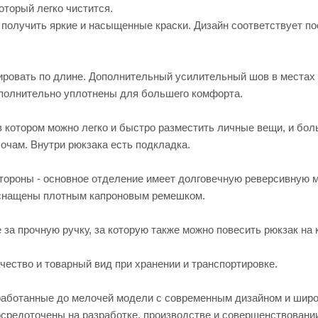
оторый легко чистится.
 получить яркие и насыщенные краски. Дизайн соответствует п
лировать по длине. Дополнительный усилительный шов в местах
ополнительно уплотнены для большего комфорта.
 котором можно легко и быстро разместить личные вещи, и бо
очам. Внутри рюкзака есть подкладка.
стороны - основное отделение имеет долговечную реверсивную 
и оснащены плотным капроновым ремешком.
е за прочную ручку, за которую также можно повесить рюкзак на 
чество и товарный вид при хранении и транспортировке.
работанные до мелочей модели с современным дизайном и шир
средоточены на разработке, производстве и совершенствовани