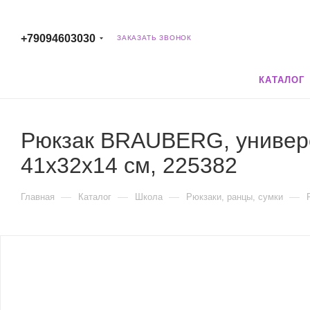
+79094603030
ЗАКАЗАТЬ ЗВОНОК
КАТАЛОГ
Рюкзак BRAUBERG, универса
41х32х14 см, 225382
—
—
—
—
Главная
Каталог
Школа
Рюкзаки, ранцы, сумки