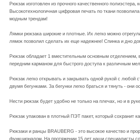
Рюкзак изготовлен из прочного качественного полиэстера, к
Высокотехнологичная цифровая печать по ткани позволила
модным трендам!
Лямки рюкзака широкие и плотные. Их легко можно отрегу
лямок позволил сделать их еще надежнее! Спинка и дно д
Рюкзак обладает 1 вместительным основным отделением, в
передним карманом для быстрого доступа к различным мел
Рюкзак легко открывать и закрывать одной рукой с любой 
двумя бегунками. За бегунки легко браться и тянуть - он
Нести рюкзак будет удобно не только на плечах, но и в рук
Рюкзак упакован в плотный ПЭТ пакет, который сохранит ка
Рюкзаки и ранцы BRAUBERG - это высокое качество и про
функционалом. На протяжении 15 лет наши специалисты со